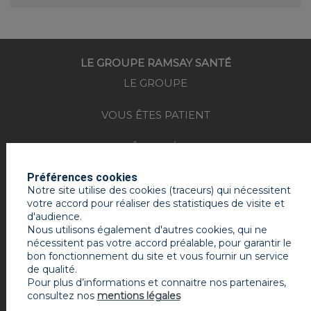
LE GROUPE RAMSAY SANTÉ
LE GROUPE
VOUS ÊTES PATIENT
VOUS ÊTES MÉDECIN
Préférences cookies
REJOIGNEZ-NOUS
Notre site utilise des cookies (traceurs) qui nécessitent
votre accord pour réaliser des statistiques de visite et
ACTUALITÉS
d'audience.
Nous utilisons également d'autres cookies, qui ne
ESPACE PRESSE
nécessitent pas votre accord préalable, pour garantir le
bon fonctionnement du site et vous fournir un service
de qualité.
MON COMPTE RAMSAY SERVICES
Pour plus d’informations et connaitre nos partenaires,
consultez nos
mentions légales