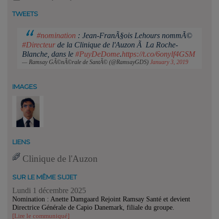
TWEETS
#nomination
: Jean-FranÃ§ois Lehours nommÃ©
#Directeur
de la Clinique de l'Auzon Ã La Roche-
Blanche, dans le
#PuyDeDome
.
https://t.co/6onylf4GSM
— Ramsay GÃ©nÃ©rale de SantÃ© (@RamsayGDS)
January 3, 2019
IMAGES
LIENS
Clinique de l'Auzon
SUR LE MÊME SUJET
Lundi 1 décembre 2025
Nomination : Anette Damgaard Rejoint Ramsay Santé et devient
Directrice Générale de Capio Danemark, filiale du groupe.
[Lire le communiqué]