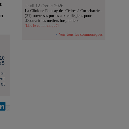
r.
Jeudi 12 février 2026
La Clinique Ramsay des Cèdres à Cornebarrieu
en
(31) ouvre ses portes aux collégiens pour
découvrir les métiers hospitaliers
[Lire le communiqué]
Voir tous les communiqués
 10
s 5
ie-
ent
 et