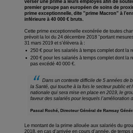
verser une prime à leurs employés afin de soute
premier groupe pan européen de soins de proximi
prime exceptionnelle, dite "prime Macron" à l’en
inférieure à 40 000 € bruts.
Cette prime exceptionnelle exonérée de toutes char
prévoit la loi du 24 décembre 2018 "portant mesure
31 mars 2019 et s’élèvera à :
250 € pour les salariés à temps complet dont la
200 € pour les salariés à temps complet dont la 
pas excédé 40 000 €.
Dans un contexte difficile de 5 années de b
la Santé, qui touche à la fois le secteur public et l
nationale qui sera mise en place en 2019, le g
faveur des salariés pour lesquels l’amélioration 
Pascal Roché, Directeur Général de Ramsay Génér
Le montant de la prime allouée aux salariés du grou
2018, en cas d’arrivée en cours d’année, de temps p