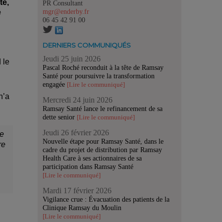
té,
PR Consultant
mgr@enderby.fr
e
06 45 42 91 00
DERNIERS COMMUNIQUÉS
Jeudi 25 juin 2026
 le
Pascal Roché reconduit à la tête de Ramsay
Santé pour poursuivre la transformation
engagée
[Lire le communiqué]
n’a
Mercredi 24 juin 2026
Ramsay Santé lance le refinancement de sa
dette senior
[Lire le communiqué]
Jeudi 26 février 2026
de
Nouvelle étape pour Ramsay Santé, dans le
re
cadre du projet de distribution par Ramsay
Health Care à ses actionnaires de sa
participation dans Ramsay Santé
[Lire le communiqué]
Mardi 17 février 2026
Vigilance crue : Évacuation des patients de la
Clinique Ramsay du Moulin
[Lire le communiqué]