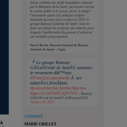
baisse continue des tarifs hospitaliers imposée
par le Ministère de la Santé, qui touche à la fois
le secteur public et le secteur privé, et malgré
l’incertitude quant à la politique tarifaire
nationale qui sera mise en place en 2019, le
groupe Ramsay Générale de Santé s’inscrit
dans une démarche en faveur des salariés pour
lesquels l’amélioration du pouvoir d’achat est
une véritable préoccupation.
Pascal Roché, Directeur Général de Ramsay
Générale de Santé – Capio
Le groupe Ramsay
GÃ©nÃ©rale de SantÃ© annonce
le versement dâ€™une
#PrimeExceptionnelle
Ã ses
salariÃ©s franÃ§ais.
#pouvoirdachat
#primeMacron
https://t.co/Ov0UvQVJVX
— Ramsay
GÃ©nÃ©rale de SantÃ© (@RamsayGDS)
January 16, 2019
CONTACT
 à
MARIE GRILLET