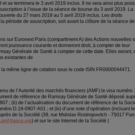
se terminera le 3 avril 2019 inclus. Il ne sera ainsi plus poss
ouscription à l’issue de la séance de bourse du 3 avril 2019. La
ouverte du 27 mars 2019 au 5 avril 2019 inclus. Les droits
 la période de souscription, soit avant la clôture de la séance de
ons sur Euronext Paris (compartiment A) des Actions nouvelles 
ront jouissance courante et donneront droit, à compter de leur
amsay Générale de Santé à compter de cette date. Elles seront, 
s existantes de
 la même ligne de cotation sous le code ISIN FR0000044471.
tenu de l’Autorité des marchés financiers (AMF) le visa numéro 
document de référence de Ramsay Générale de Santé déposé aup
7 ; (ii) de l’actualisation du document de référence de la Soci
ro D.18-0907-A01 ; et (iii) d’une note d’opération (incluant le
 auprès de la Société (39, rue Mstislav Rostropovitch - 75017 Pari
amf-france.org
) et sur le site Internet de la Société (