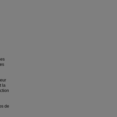
Les
ées
leur
t la
ction
os de