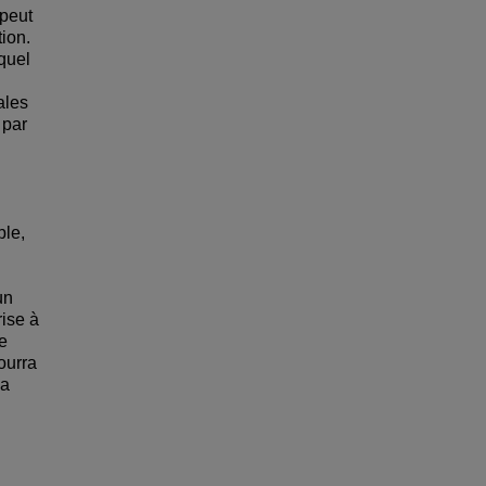
 peut
tion.
quel
ales
 par
le,
un
rise à
re
ourra
la