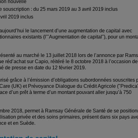
tion nouvelle
e souscription : du 25 mars 2019 au 3 avril 2019 inclus
vril 2019 inclus
ujourd’hui le lancement d’une augmentation de capital avec
ctionnaires existants (l’"Augmentation de capital"), pour un mont
présenté au marché le 13 juillet 2018 lors de l’annonce par Ram
 réd’achat sur Capio, réitéré le 8 octobre 2018 à l’occasion de
ué de presse en date du 12 février 2019.
risé grâce à l’émission d’obligations subordonnées souscrites 
Care (UK) et Prévoyance Dialogue du Crédit Agricole ("Predica"
lace d’un prêt à terme d’un montant pouvant aller jusqu’à 750
ovembre 2018, permet à Ramsay Générale de Santé de se position
isation privée et des soins primaires, présent dans six pays av
nce et en Suède.