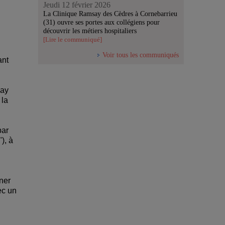
Jeudi 12 février 2026
La Clinique Ramsay des Cèdres à Cornebarrieu
(31) ouvre ses portes aux collégiens pour
découvrir les métiers hospitaliers
[Lire le communiqué]
Voir tous les communiqués
ant
say
 la
par
), à
ner
ec un