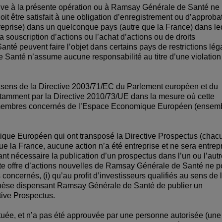
ive à la présente opération ou à Ramsay Générale de Santé ne
oit être satisfait à une obligation d’enregistrement ou d’approba
reprise) dans un quelconque pays (autre que la France) dans le
a souscription d’actions ou l’achat d’actions ou de droits
nté peuvent faire l’objet dans certains pays de restrictions lég
Santé n’assume aucune responsabilité au titre d’une violation
sens de la Directive 2003/71/EC du Parlement européen et du
otamment par la Directive 2010/73/UE dans la mesure où cette
s membres concernés de l’Espace Economique Européen (ensemb
que Européen qui ont transposé la Directive Prospectus (chac
que la France, aucune action n’a été entreprise et ne sera entrep
ndant nécessaire la publication d’un prospectus dans l’un ou l’aut
e offre d’actions nouvelles de Ramsay Générale de Santé ne p
concernés, (i) qu’au profit d’investisseurs qualifiés au sens de 
pothèse dispensant Ramsay Générale de Santé de publier un
tive Prospectus.
tuée, et n’a pas été approuvée par une personne autorisée (une