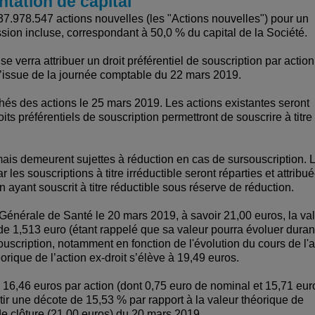
tation de capital
37.978.547 actions nouvelles (les "Actions nouvelles") pour un
ion incluse, correspondant à 50,0 % du capital de la Société.
erra attribuer un droit préférentiel de souscription par action
l’issue de la journée comptable du 22 mars 2019.
chés des actions le 25 mars 2019. Les actions existantes seront
ts préférentiels de souscription permettront de souscrire à titre
 mais demeurent sujettes à réduction en cas de sursouscription. 
es souscriptions à titre irréductible seront réparties et attribu
n ayant souscrit à titre réductible sous réserve de réduction.
Générale de Santé le 20 mars 2019, à savoir 21,00 euros, la va
 de 1,513 euro (étant rappelé que sa valeur pourra évoluer duran
ouscription, notamment en fonction de l'évolution du cours de l'a
rique de l’action ex-droit s’élève à 19,49 euros.
e 16,46 euros par action (dont 0,75 euro de nominal et 15,71 eur
rtir une décote de 15,53 % par rapport à la valeur théorique de
 de clôture (21,00 euros) du 20 mars 2019.