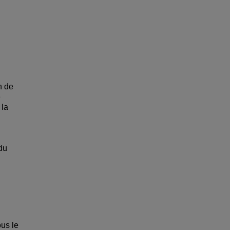
n de
e
 la
du
ous le