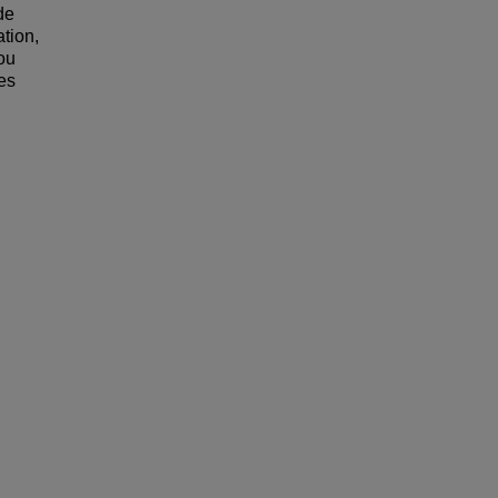
de
tion,
 ou
les