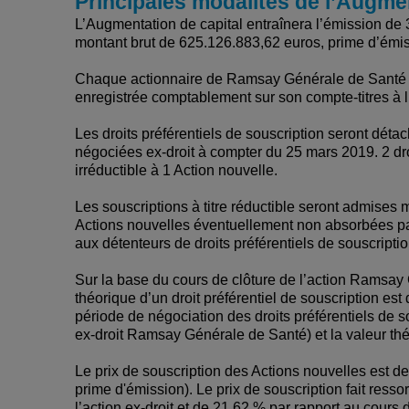
Principales modalités de l’Augmen
L’Augmentation de capital entraînera l’émission de 
montant brut de 625.126.883,62 euros, prime d’émiss
Chaque actionnaire de Ramsay Générale de Santé se v
enregistrée comptablement sur son compte-titres à 
Les droits préférentiels de souscription seront déta
négociées ex-droit à compter du 25 mars 2019. 2 droi
irréductible à 1 Action nouvelle.
Les souscriptions à titre réductible seront admises
Actions nouvelles éventuellement non absorbées par l
aux détenteurs de droits préférentiels de souscriptio
Sur la base du cours de clôture de l’action Ramsay 
théorique d’un droit préférentiel de souscription est
période de négociation des droits préférentiels de s
ex-droit Ramsay Générale de Santé) et la valeur théo
Le prix de souscription des Actions nouvelles est d
prime d'émission). Le prix de souscription fait resso
l’action ex-droit et de 21,62 % par rapport au cours