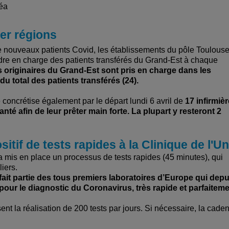
réa
ter régions
e nouveaux patients Covid, les établissements du pôle Toulous
dre en charge des patients transférés du Grand-Est à chaque
s originaires du Grand-Est sont pris en charge dans les
u total des patients transférés (24).
 concrétise également par le départ lundi 6 avril de
17 infirmiè
té afin de leur prêter main forte. La plupart y resteront 2
tif de tests rapides à la Clinique de l'U
 a mis en place un processus de tests rapides (45 minutes), qui
iers.
fait partie des tous premiers laboratoires d’Europe qui depu
pour le diagnostic du Coronavirus, très rapide et parfaitem
nt la réalisation de 200 tests par jours. Si nécessaire, la cade