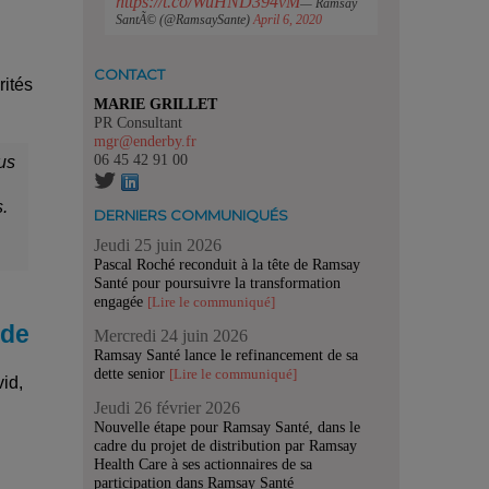
https://t.co/WuHND394vM
— Ramsay
SantÃ© (@RamsaySante)
April 6, 2020
CONTACT
rités
MARIE GRILLET
PR Consultant
mgr@enderby.fr
06 45 42 91 00
us
.
DERNIERS COMMUNIQUÉS
Jeudi 25 juin 2026
Pascal Roché reconduit à la tête de Ramsay
Santé pour poursuivre la transformation
engagée
[Lire le communiqué]
 de
Mercredi 24 juin 2026
Ramsay Santé lance le refinancement de sa
dette senior
[Lire le communiqué]
vid,
Jeudi 26 février 2026
Nouvelle étape pour Ramsay Santé, dans le
cadre du projet de distribution par Ramsay
Health Care à ses actionnaires de sa
participation dans Ramsay Santé