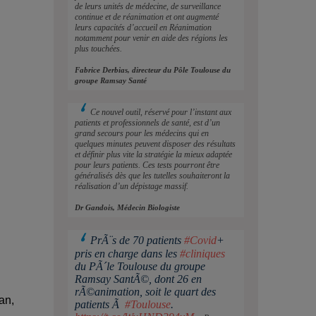
de leurs unités de médecine, de surveillance
continue et de réanimation et ont augmenté
leurs capacités d’accueil en Réanimation
notamment pour venir en aide des régions les
plus touchées.
Fabrice Derbias, directeur du Pôle Toulouse du
groupe Ramsay Santé
Ce nouvel outil, réservé pour l’instant aux
patients et professionnels de santé, est d’un
grand secours pour les médecins qui en
quelques minutes peuvent disposer des résultats
et définir plus vite la stratégie la mieux adaptée
pour leurs patients. Ces tests pourront être
généralisés dès que les tutelles souhaiteront la
réalisation d’un dépistage massif.
Dr Gandois, Médecin Biologiste
PrÃ¨s de 70 patients
#Covid
+
pris en charge dans les
#cliniques
du PÃ´le Toulouse du groupe
Ramsay SantÃ©, dont 26 en
rÃ©animation, soit le quart des
an,
patients Ã
#Toulouse
.