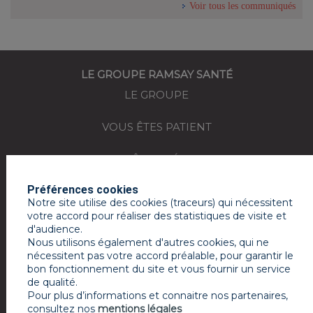
Voir tous les communiqués
LE GROUPE RAMSAY SANTÉ
LE GROUPE
VOUS ÊTES PATIENT
VOUS ÊTES MÉDECIN
Préférences cookies
REJOIGNEZ-NOUS
Notre site utilise des cookies (traceurs) qui nécessitent
votre accord pour réaliser des statistiques de visite et
ACTUALITÉS
d'audience.
Nous utilisons également d'autres cookies, qui ne
ESPACE PRESSE
nécessitent pas votre accord préalable, pour garantir le
bon fonctionnement du site et vous fournir un service
de qualité.
MON COMPTE RAMSAY SERVICES
Pour plus d’informations et connaitre nos partenaires,
consultez nos
mentions légales