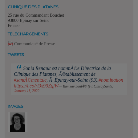
CLINIQUE DES PLATANES
25 rue du Commandant Bouchet
93800 Epinay sur Seine
France
TÉLÉCHARGEMENTS
Communiqué de Presse
TWEETS
Sonia Renault est nommÃ©e Directrice de la
Clinique des Platanes, Ã©tablissement de
#santÃ©mentale
, Ã Epinay-sur-Seine (93).
#nomination
https://t.co/rl3x90ZqjW
— Ramsay SantÃ© (@RamsaySante)
January 11, 2022
IMAGES