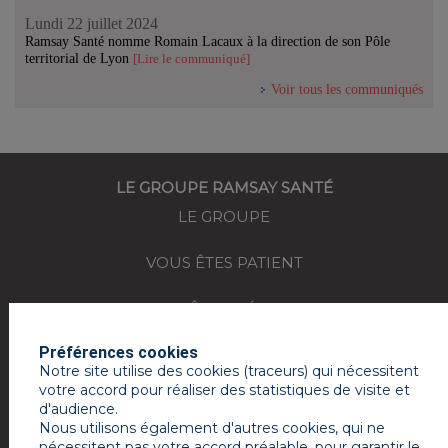
Lundi 22 juillet 2024
Ramsay Santé nomme Romain Lacaux à la direction de son Pôle
territorial de Lyon
[Lire le communiqué]
Voir tous les communiqués
LE GROUPE RAMSAY SANTÉ
LE GROUPE
VOUS ÊTES PATIENT
VOUS ÊTES MÉDECIN
Préférences cookies
REJOIGNEZ-NOUS
Notre site utilise des cookies (traceurs) qui nécessitent
votre accord pour réaliser des statistiques de visite et
ACTUALITÉS
d'audience.
Nous utilisons également d'autres cookies, qui ne
ESPACE PRESSE
nécessitent pas votre accord préalable, pour garantir le