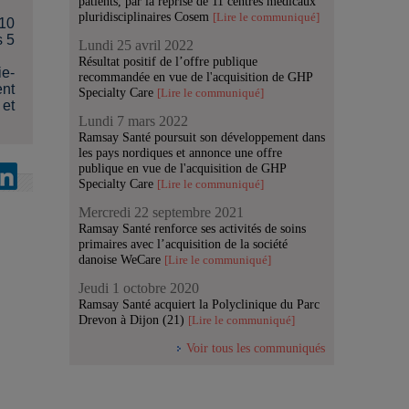
patients, par la reprise de 11 centres médicaux
pluridisciplinaires Cosem
[Lire le communiqué]
 10
s 5
Lundi 25 avril 2022
Résultat positif de l’offre publique
ie-
recommandée en vue de l'acquisition de GHP
ent
Specialty Care
[Lire le communiqué]
 et
Lundi 7 mars 2022
Ramsay Santé poursuit son développement dans
les pays nordiques et annonce une offre
publique en vue de l'acquisition de GHP
Specialty Care
[Lire le communiqué]
Mercredi 22 septembre 2021
Ramsay Santé renforce ses activités de soins
primaires avec l’acquisition de la société
danoise WeCare
[Lire le communiqué]
Jeudi 1 octobre 2020
Ramsay Santé acquiert la Polyclinique du Parc
Drevon à Dijon (21)
[Lire le communiqué]
Voir tous les communiqués