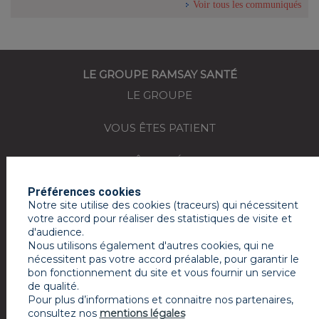
Voir tous les communiqués
LE GROUPE RAMSAY SANTÉ
LE GROUPE
VOUS ÊTES PATIENT
VOUS ÊTES MÉDECIN
Préférences cookies
REJOIGNEZ-NOUS
Notre site utilise des cookies (traceurs) qui nécessitent
votre accord pour réaliser des statistiques de visite et
ACTUALITÉS
d'audience.
Nous utilisons également d'autres cookies, qui ne
ESPACE PRESSE
nécessitent pas votre accord préalable, pour garantir le
bon fonctionnement du site et vous fournir un service
de qualité.
MON COMPTE RAMSAY SERVICES
Pour plus d’informations et connaitre nos partenaires,
consultez nos
mentions légales