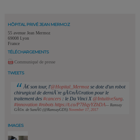
HÔPITAL PRIVÉ JEAN MERMOZ
55 avenue Jean Mermoz
69008 Lyon
France
TÉLÉCHARGEMENTS
Communiqué de presse
TWEETS
Ã€ son tour, l'
@Hopital_Mermoz
se dote d'un robot
chirurgical de derniÃ¨re gÃ©nÃ©ration pour le
traitement des
#cancers
: le Da Vinci X
@IntuitiveSurg
.
#innovation
#robots
https://t.co/P7HqyYZhDA
— Ramsay
GÃ©n. de SantÃ© (@RamsayGDS)
November 17, 2017
IMAGES