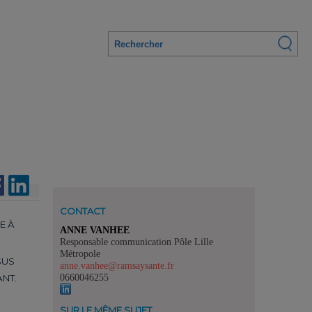
CONTACT
E À
ANNE VANHEE
Responsable communication Pôle Lille
Métropole
SUS
anne.vanhee@ramsaysante.fr
0660046255
NT.
SUR LE MÊME SUJET