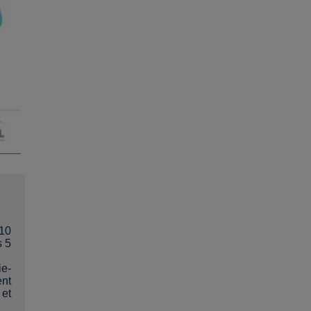
 10
s 5
ie-
ent
 et