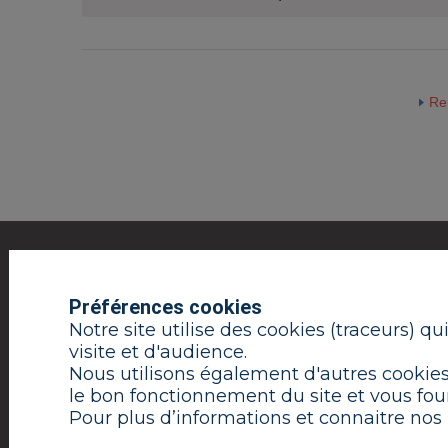
Re
Préférences cookies
LE GROUPE
VOUS ÊTES
VOUS
PATIENT
MÉD
Notre site utilise des cookies (traceurs) q
visite et d'audience.
Nous utilisons également d'autres cookies,
le bon fonctionnement du site et vous four
Mentions légales
Pour plus d’informations et connaitre nos