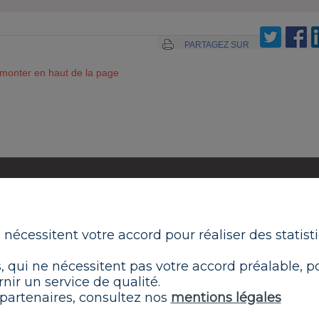
PARTAGEZ SUR
monter en haut de la page
LE GROUPE RAMSAY SANTÉ
 ÊTES
REJOIGNEZ-NOUS
ACTUALITÉS
ECIN
ui nécessitent votre accord pour réaliser des statis
 qui ne nécessitent pas votre accord préalable, p
nir un service de qualité.
 partenaires, consultez nos
mentions légales