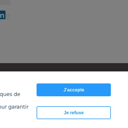
ESPACE PRESSE
MON COMPTE
J'accepte
RAMSAY SERVICES
tiques de
our garantir
Je refuse