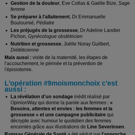
Gestion de la douleur
, Eve Collas & Gaëlle Bize,
Sage
femme
Se préparer à l'allaitement
, Dr Emmanuelle
Bouloumié,
Pédiatre
Les préjugés de la grossesse
, Dr Adeline Landier
Pichon,
Gynécologue obstétricien
Nutrition et grossesse
, Joëlle Noray Guilbert,
Diététicienne
Mais aussi :
visite de la maternité, les étapes de
l'accouchement, le périnée et la prévention de
l'épisiotomie.
L'opération #9moismonchoix c'est
aussi :
La révélation d’un sondage
inédit réalisé par
OpinionWay qui donne la parole aux femmes :
«
Besoins, attentes et envies : les femmes et la
grossesse »
et une campagne publicitaire
qui
décrypte avec humour le quotidien des femmes
enceintes grâce aux illustrations de
Line Severinsen
.
Ramsay Générale de Santé
a été séduit par
l’approche