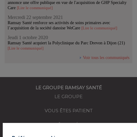
annonce une offre publique en vue de l'acquisition de GHP Specialty
Care
[Lire le communiqué]
Mercredi 22 septembre 2021
Ramsay Santé renforce ses activités de soins primaires avec
l’acquisition de la société danoise WeCare
[Lire le communiqué]
Jeudi 1 octobre 2020
Ramsay Santé acquiert la Polyclinique du Parc Drevon à Dijon (21)
[Lire le communiqué]
Voir tous les communiqués
LE GROUPE RAMSAY SANTÉ
LE GROUPE
VOUS ÊTES PATIENT
VOUS ÊTES MÉDECIN