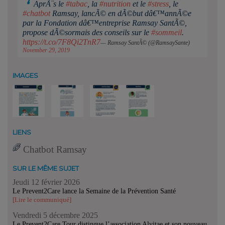
AprÃ¨s le
#tabac
, la
#nutrition
et le
#stress
, le
#chatbot
Ramsay, lancÃ© en dÃ©but dâ€™annÃ©e
par la Fondation dâ€™entreprise Ramsay SantÃ©,
propose dÃ©sormais des conseils sur le
#sommeil
.
https://t.co/7F8Qi2TnR7
— Ramsay SantÃ© (@RamsaySante)
November 29, 2019
IMAGES
LIENS
Chatbot Ramsay
SUR LE MÊME SUJET
Jeudi 12 février 2026
Le Prevent2Care lance la Semaine de la Prévention Santé
[Lire le communiqué]
Vendredi 5 décembre 2025
Le Prevent2Care Tour distingue l’association Alvitae et son nouveau