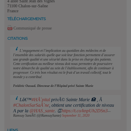
4 allée Saint Jean des Vignes
71100 Chalon-sur-Saône
France
TÉLÉCHARGEMENTS
Communiqué de presse
CITATIONS
L’engagement et l’implication au quotidien des médecins et de
l’ensemble des salariés quelle que soit leur fonction permettent d’assurer
une grande qualité et une sécurité dans la prise en charge des patients.
Cette certification au meilleur niveau doit nous permettre de poursuivre
notre démarche de qualité au sein de l’établissement, afin de continuer à
progresser. Ce très bon résultat est le fruit d’un travail collectif, tout le
monde y a contribué.
Frédéric Oussad, Directeur de l’Hôpital privé Sainte Marie
Lâ€™
#HÃ´pital
privÃ© Sainte Marie 🏥 , Ã
#ChalonSurSaÃ´ne
, obtient une certification de niveau
A par la
@HAS_sante
. 👏
https://t.co/knpUh2DSn3
—
Ramsay SantÃ© (@RamsaySante)
September 11, 2020
LIENS