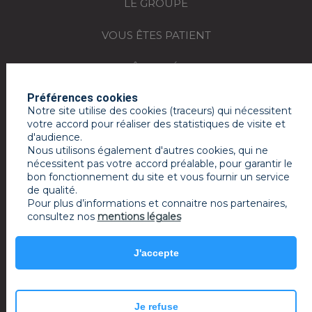
LE GROUPE
VOUS ÊTES PATIENT
VOUS ÊTES MÉDECIN
Préférences cookies
REJOIGNEZ-NOUS
Notre site utilise des cookies (traceurs) qui nécessitent
votre accord pour réaliser des statistiques de visite et
ACTUALITÉS
d'audience.
Nous utilisons également d'autres cookies, qui ne
ESPACE PRESSE
nécessitent pas votre accord préalable, pour garantir le
bon fonctionnement du site et vous fournir un service
de qualité.
MON COMPTE RAMSAY SERVICES
Pour plus d’informations et connaitre nos partenaires,
consultez nos
mentions légales
Mentions légales
J'accepte
powered by PR-Rooms
© 2022 Ramsay Santé
Je refuse