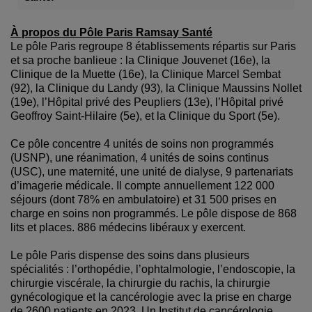
À propos du Pôle Paris Ramsay Santé
Le pôle Paris regroupe 8 établissements répartis sur Paris
et sa proche banlieue : la Clinique Jouvenet (16e), la
Clinique de la Muette (16e), la Clinique Marcel Sembat
(92), la Clinique du Landy (93), la Clinique Maussins Nollet
(19e), l’Hôpital privé des Peupliers (13e), l’Hôpital privé
Geoffroy Saint-Hilaire (5e), et la Clinique du Sport (5e).
Ce pôle concentre 4 unités de soins non programmés
(USNP), une réanimation, 4 unités de soins continus
(USC), une maternité, une unité de dialyse, 9 partenariats
d’imagerie médicale. Il compte annuellement 122 000
séjours (dont 78% en ambulatoire) et 31 500 prises en
charge en soins non programmés. Le pôle dispose de 868
lits et places. 886 médecins libéraux y exercent.
Le pôle Paris dispense des soins dans plusieurs
spécialités : l’orthopédie, l’ophtalmologie, l’endoscopie, la
chirurgie viscérale, la chirurgie du rachis, la chirurgie
gynécologique et la cancérologie avec la prise en charge
de 2600 patients en 2023. Un Institut de cancérologie,