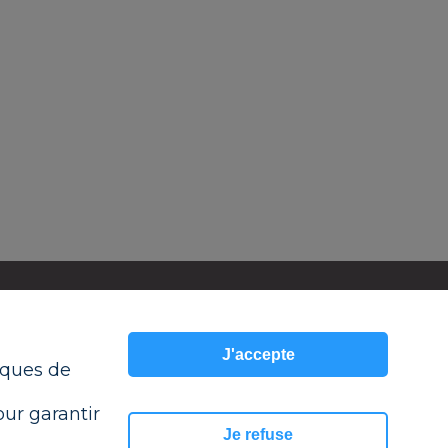
ESPACE PRESSE
MON COMPTE
J'accepte
RAMSAY SERVICES
tiques de
our garantir
Je refuse