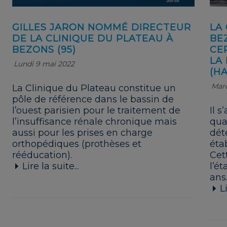
GILLES JARON NOMMÉ DIRECTEUR
LA
DE LA CLINIQUE DU PLATEAU À
BE
BEZONS (95)
CE
LA
Lundi 9 mai 2022
(HA
Mard
La Clinique du Plateau constitue un
pôle de référence dans le bassin de
l’ouest parisien pour le traitement de
Il s
l’insuffisance rénale chronique mais
qua
aussi pour les prises en charge
dét
orthopédiques (prothèses et
éta
rééducation).
Cett
Lire la suite...
l’é
ans
Li