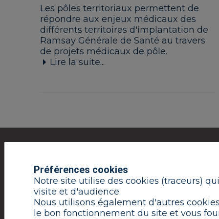
Les pôles territoriaux permettent de
répondre aux enjeux médicaux des
différents territoires d'implantation de
Ramsay Générale de Santé au travers
de projets médicaux de pôle.
Lire la suite...
Préférences cookies
LE GROUPE
VOUS ÊTES
VOUS
PATIENT
MÉD
Notre site utilise des cookies (traceurs) q
visite et d'audience.
Nous utilisons également d'autres cookies,
le bon fonctionnement du site et vous four