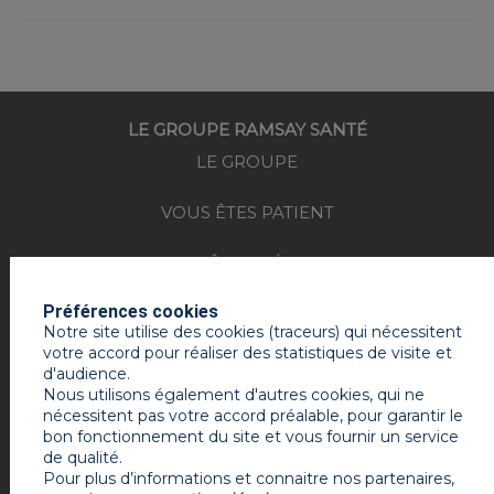
LE GROUPE RAMSAY SANTÉ
LE GROUPE
VOUS ÊTES PATIENT
VOUS ÊTES MÉDECIN
Préférences cookies
REJOIGNEZ-NOUS
Notre site utilise des cookies (traceurs) qui nécessitent
votre accord pour réaliser des statistiques de visite et
ACTUALITÉS
d'audience.
Nous utilisons également d'autres cookies, qui ne
ESPACE PRESSE
nécessitent pas votre accord préalable, pour garantir le
bon fonctionnement du site et vous fournir un service
de qualité.
MON COMPTE RAMSAY SERVICES
Pour plus d’informations et connaitre nos partenaires,