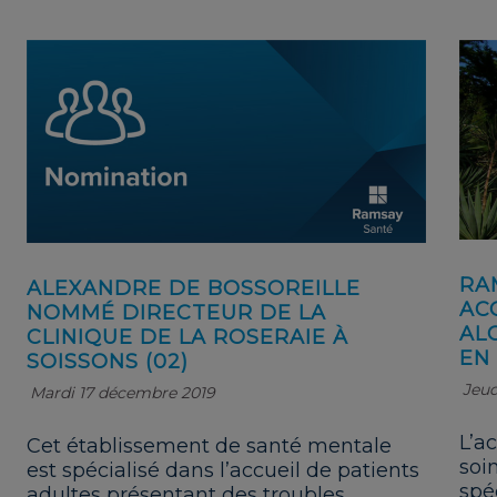
RA
ALEXANDRE DE BOSSOREILLE
AC
NOMMÉ DIRECTEUR DE LA
AL
CLINIQUE DE LA ROSERAIE À
EN
SOISSONS (02)
Jeud
Mardi 17 décembre 2019
L’a
Cet établissement de santé mentale
soi
est spécialisé dans l’accueil de patients
spé
adultes présentant des troubles