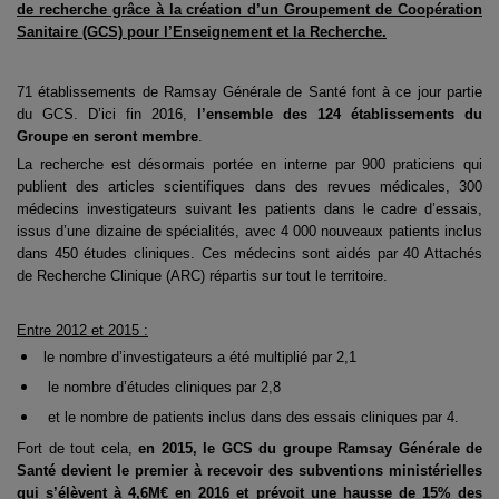
de recherche grâce à la
création d’un Groupement de Coopération
Sanitaire (GCS) pour l’Enseignement et la
Recherche.
71 établissements de Ramsay Générale de Santé font à ce jour partie
du GCS. D’ici fin 2016,
l’ensemble des 124 établissements du
Groupe en seront membre
.
La recherche est désormais portée en interne par 900 praticiens qui
publient des articles
scientifiques dans des revues médicales, 300
médecins investigateurs suivant les patients dans
le cadre d’essais,
issus d’une dizaine de spécialités, avec 4 000 nouveaux patients inclus
dans
450 études cliniques. Ces médecins sont aidés par 40 Attachés
de Recherche Clinique (ARC)
répartis sur tout le territoire.
Entre 2012 et 2015 :

le nombre d’investigateurs a été multiplié par 2,1

le nombre d’études cliniques par 2,8

et le nombre de patients inclus dans des essais cliniques par 4.
Fort de tout cela,
en 2015, le GCS du groupe Ramsay Générale de
Santé devient le premier
à recevoir des subventions ministérielles
qui s’élèvent à 4,6M€ en 2016 et prévoit une
hausse de 15% des