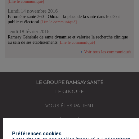
[Lire le communiqué]
Lundi 14 novembre 2016
Baromètre santé 360 - Odoxa : la place de la santé dans le débat
public et électoral
[Lire le communiqué]
Jeudi 18 février 2016
Ramsay Générale de sante dynamise et valorise la recherche clinique
au sein de ses établissements
[Lire le communiqué]
Voir tous les communiqués
LE GROUPE RAMSAY SANTÉ
LE GROUPE
VOUS ÊTES PATIENT
VOUS ÊTES MÉDECIN
Préférences cookies
REJOIGNEZ-NOUS