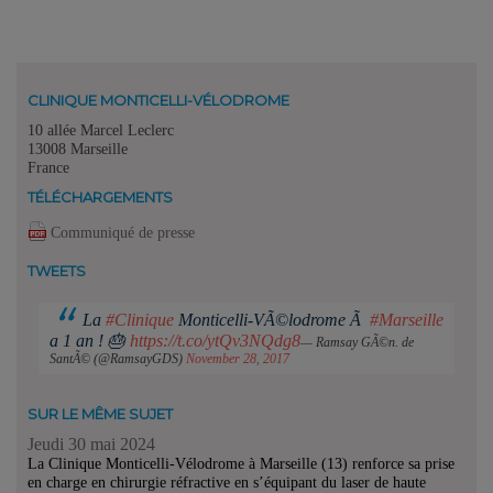
CLINIQUE MONTICELLI-VÉLODROME
10 allée Marcel Leclerc
13008 Marseille
France
TÉLÉCHARGEMENTS
Communiqué de presse
TWEETS
La
#Clinique
Monticelli-VÃ©lodrome Ã
#Marseille
a 1 an ! 🎂
https://t.co/ytQv3NQdg8
— Ramsay GÃ©n. de
SantÃ© (@RamsayGDS)
November 28, 2017
SUR LE MÊME SUJET
Jeudi 30 mai 2024
La Clinique Monticelli-Vélodrome à Marseille (13) renforce sa prise
en charge en chirurgie réfractive en s’équipant du laser de haute