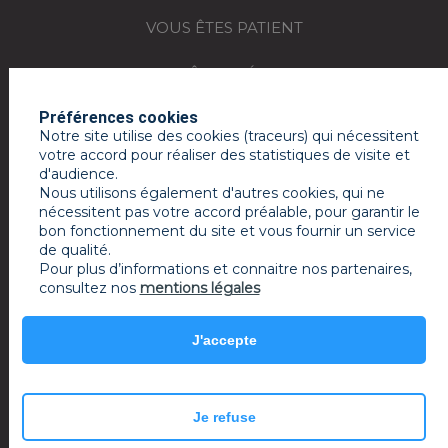
VOUS ÊTES PATIENT
VOUS ÊTES MÉDECIN
Préférences cookies
REJOIGNEZ-NOUS
Notre site utilise des cookies (traceurs) qui nécessitent
votre accord pour réaliser des statistiques de visite et
ACTUALITÉS
d'audience.
Nous utilisons également d'autres cookies, qui ne
ESPACE PRESSE
nécessitent pas votre accord préalable, pour garantir le
bon fonctionnement du site et vous fournir un service
de qualité.
MON COMPTE RAMSAY SERVICES
Pour plus d’informations et connaitre nos partenaires,
consultez nos
mentions légales
Mentions légales
J'accepte
powered by PR-Rooms
© 2022 Ramsay Santé
Je refuse