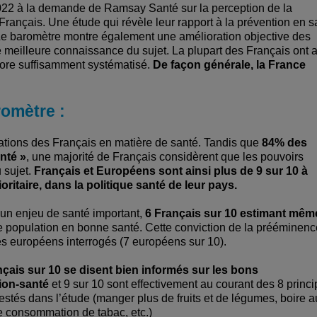
22 à la demande de Ramsay Santé sur la perception de la
ançais. Une étude qui révèle leur rapport à la prévention en s
e. Le baromètre montre également une amélioration objective des
eilleure connaissance du sujet. La plupart des Français ont a
core suffisamment systématisé.
De façon générale, la France
omètre :
tions des Français en matière de santé. Tandis que
84% des
anté »
, une majorité de Français considèrent que les pouvoirs
 sujet.
Français et Européens sont ainsi plus de 9 sur 10 à
ritaire, dans la politique santé de leur pays.
 un enjeu de santé important,
6 Français sur 10 estimant mêm
e population en bonne santé. Cette conviction de la prééminenc
des européens interrogés (7 européens sur 10).
nçais sur 10 se disent bien informés sur les bons
ion-santé
et 9 sur 10 sont effectivement au courant des 8 princ
tés dans l’étude (manger plus de fruits et de légumes, boire a
tre consommation de tabac, etc.)