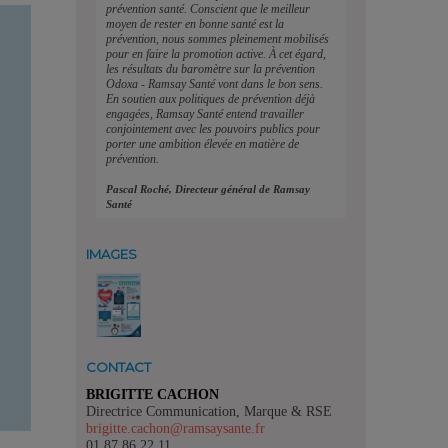
prévention santé. Conscient que le meilleur
moyen de rester en bonne santé est la
prévention, nous sommes pleinement mobilisés
pour en faire la promotion active. À cet égard,
les résultats du baromètre sur la prévention
Odoxa - Ramsay Santé vont dans le bon sens.
En soutien aux politiques de prévention déjà
engagées, Ramsay Santé entend travailler
conjointement avec les pouvoirs publics pour
porter une ambition élevée en matière de
prévention.
Pascal Roché, Directeur général de Ramsay
Santé
IMAGES
CONTACT
BRIGITTE CACHON
Directrice Communication, Marque & RSE
brigitte.cachon@ramsaysante.fr
01 87 86 22 11