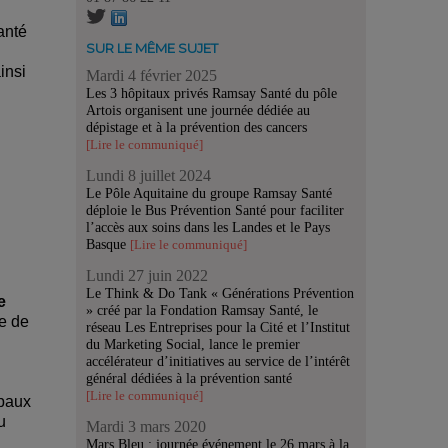
anté
SUR LE MÊME SUJET
insi
Mardi 4 février 2025
Les 3 hôpitaux privés Ramsay Santé du pôle
Artois organisent une journée dédiée au
dépistage et à la prévention des cancers
[Lire le communiqué]
Lundi 8 juillet 2024
Le Pôle Aquitaine du groupe Ramsay Santé
déploie le Bus Prévention Santé pour faciliter
l’accès aux soins dans les Landes et le Pays
Basque
[Lire le communiqué]
Lundi 27 juin 2022
Le Think & Do Tank « Générations Prévention
e
» créé par la Fondation Ramsay Santé, le
e de
réseau Les Entreprises pour la Cité et l’Institut
du Marketing Social, lance le premier
accélérateur d’initiatives au service de l’intérêt
général dédiées à la prévention santé
[Lire le communiqué]
ipaux
u
Mardi 3 mars 2020
Mars Bleu : journée événement le 26 mars à la