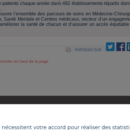
 de patients chaque année dans 492 établissements répartis dan
.
ouvre l’ensemble des parcours de soins en Médecine-Chirurg
n, Santé Mentale et Centres médicaux, vecteur d’un engagem
’améliorer la santé de chacun et d’assurer un accès équitable
PARTAGEZ SUR
monter en haut de la page
LE GROUPE RAMSAY SANTÉ
 ÊTES
REJOIGNEZ-NOUS
ACTUALITÉS
ECIN
ui nécessitent votre accord pour réaliser des statis