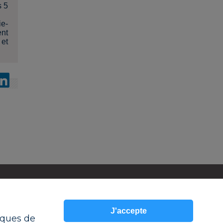
s 5
ie-
ent
 et
ESPACE PRESSE
MON COMPTE
J'accepte
RAMSAY SERVICES
tiques de