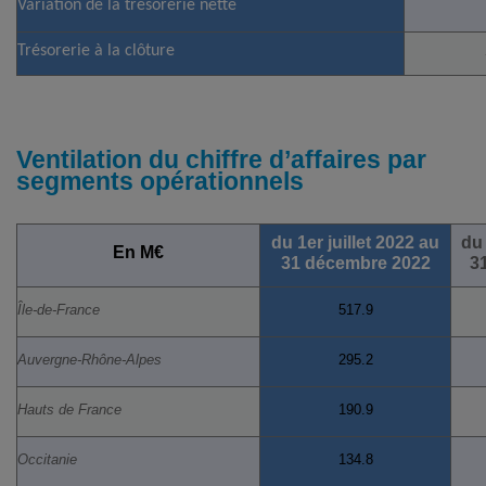
Variation de la trésorerie nette
Trésorerie à la clôture
Ventilation du chiffre d’affaires par
segments opérationnels
du 1er juillet 2022 au
du 
En M€
31 décembre 2022
3
Île-de-France
517.9
Auvergne-Rhône-Alpes
295.2
Hauts de France
190.9
Occitanie
134.8