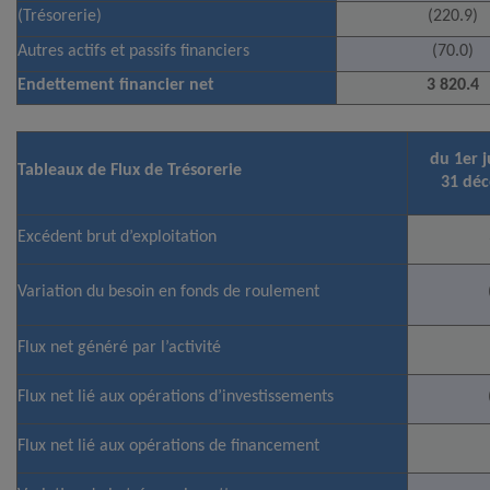
(Trésorerie)
(220.9)
Autres actifs et passifs financiers
(70.0)
Endettement financier net
3 820.4
du 1er j
Tableaux de Flux de Trésorerie
31 dé
Excédent brut d’exploitation
Variation du besoin en fonds de roulement
Flux net généré par l’activité
Flux net lié aux opérations d’investissements
Flux net lié aux opérations de financement