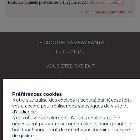
Résultats annuels provisoires à fin juin 2022
[Lire le communiqué]
Voir tous les communiqués
LE GROUPE RAMSAY SANTÉ
LE GROUPE
VOUS ÊTES PATIENT
VOUS ÊTES MÉDECIN
Préférences cookies
REJOIGNEZ-NOUS
Notre site utilise des cookies (traceurs) qui nécessitent
votre accord pour réaliser des statistiques de visite et
ACTUALITÉS
d'audience.
Nous utilisons également d'autres cookies, qui ne
ESPACE PRESSE
nécessitent pas votre accord préalable, pour garantir le
bon fonctionnement du site et vous fournir un service
de qualité.
MON COMPTE RAMSAY SERVICES