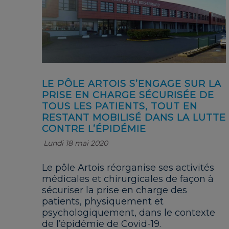
LE PÔLE ARTOIS S’ENGAGE SUR LA
PRISE EN CHARGE SÉCURISÉE DE
TOUS LES PATIENTS, TOUT EN
RESTANT MOBILISÉ DANS LA LUTTE
CONTRE L’ÉPIDÉMIE
Lundi 18 mai 2020
Le pôle Artois réorganise ses activités
médicales et chirurgicales de façon à
sécuriser la prise en charge des
patients, physiquement et
psychologiquement, dans le contexte
de l’épidémie de Covid-19.