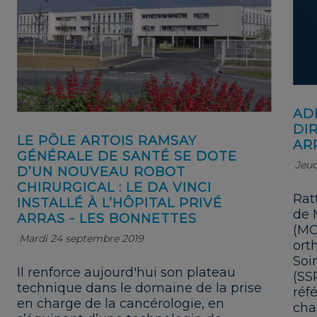
AD
DI
LE PÔLE ARTOIS RAMSAY
AR
GÉNÉRALE DE SANTÉ SE DOTE
Jeud
D’UN NOUVEAU ROBOT
CHIRURGICAL : LE DA VINCI
Rat
INSTALLÉ À L’HÔPITAL PRIVÉ
de 
ARRAS - LES BONNETTES
(MC
Mardi 24 septembre 2019
ort
Soi
Il renforce aujourd'hui son plateau
(SS
technique dans le domaine de la prise
réf
en charge de la cancérologie, en
cha