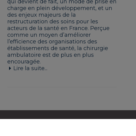
qui devient de fait, un mode de prise en
charge en plein développement, et un
des enjeux majeurs de la
restructuration des soins pour les
acteurs de la santé en France. Perçue
comme un moyen d’améliorer
l’efficience des organisations des
établissements de santé, la chirurgie
ambulatoire est de plus en plus
encouragée.
Lire la suite...
LE GROUPE RAMSAY SANTÉ