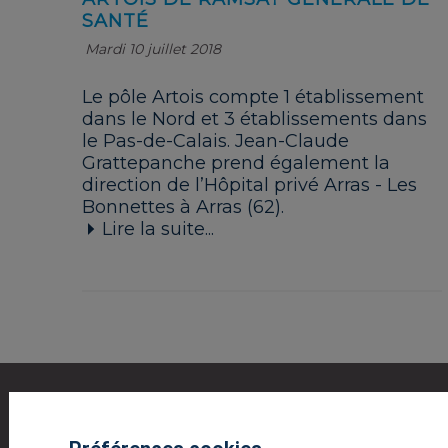
SANTÉ
Mardi 10 juillet 2018
Le pôle Artois compte 1 établissement
dans le Nord et 3 établissements dans
le Pas-de-Calais. Jean-Claude
Grattepanche prend également la
direction de l’Hôpital privé Arras - Les
Bonnettes à Arras (62).
Lire la suite...