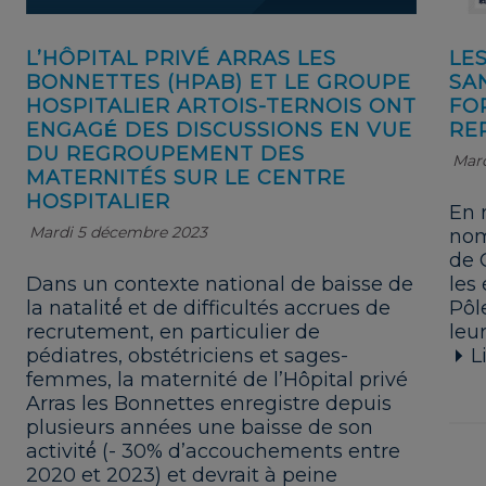
L’HÔPITAL PRIVÉ ARRAS LES
LE
BONNETTES (HPAB) ET LE GROUPE
SA
HOSPITALIER ARTOIS-TERNOIS ONT
FO
ENGAGÉ́ DES DISCUSSIONS EN VUE
RE
DU REGROUPEMENT DES
Mar
MATERNITÉS SUR LE CENTRE
HOSPITALIER
En 
Mardi 5 décembre 2023
nom
de 
Dans un contexte national de baisse de
les
la natalité́ et de difficultés accrues de
Pôl
recrutement, en particulier de
leur
pédiatres, obstétriciens et sages-
Li
femmes, la maternité de l’Hôpital privé
Arras les Bonnettes enregistre depuis
plusieurs années une baisse de son
activité́ (- 30% d’accouchements entre
2020 et 2023) et devrait à peine