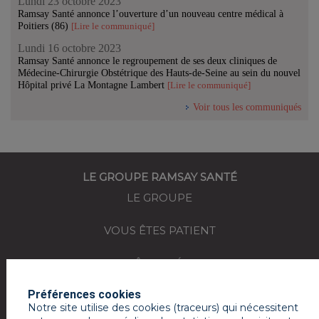
Lundi 23 octobre 2023
Ramsay Santé annonce l’ouverture d’un nouveau centre médical à
Poitiers (86)
[Lire le communiqué]
Lundi 16 octobre 2023
Ramsay Santé annonce le regroupement de ses deux cliniques de
Médecine-Chirurgie Obstétrique des Hauts-de-Seine au sein du nouvel
Hôpital privé La Montagne Lambert
[Lire le communiqué]
Voir tous les communiqués
LE GROUPE RAMSAY SANTÉ
LE GROUPE
VOUS ÊTES PATIENT
VOUS ÊTES MÉDECIN
Préférences cookies
REJOIGNEZ-NOUS
Notre site utilise des cookies (traceurs) qui nécessitent